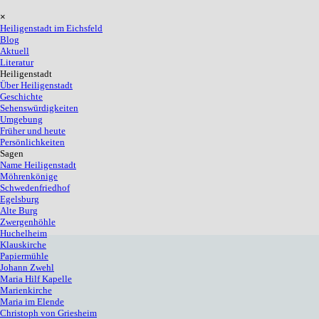
Direkt zum Seiteninhalt
Menü überspringen
×
Heiligenstadt im Eichsfeld
Blog
Aktuell
Literatur
Heiligenstadt
▼
Über Heiligenstadt
Geschichte
Sehenswürdigkeiten
Umgebung
Früher und heute
Persönlichkeiten
Sagen
▼
Name Heiligenstadt
Möhrenkönige
Schwedenfriedhof
Egelsburg
Alte Burg
Zwergenhöhle
Huchelheim
Klauskirche
Papiermühle
Johann Zwehl
Maria Hilf Kapelle
Marienkirche
Maria im Elende
Christoph von Griesheim