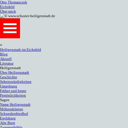
Otto Thomasczek
Eichsfeld
Über mich
Menü überspringen
×
Heiligenstadt im Eichsfeld
Blog
Aktuell
Literatur
Heiligenstadt
▼
Über Heiligenstadt
Geschichte
Sehenswürdigkeiten
Umgebung
Früher und heute
Persönlichkeiten
Sagen
▼
Name Heiligenstadt
Möhrenkönige
Schwedenfriedhof
Egelsburg
Alte Burg
Zwergenhöhle